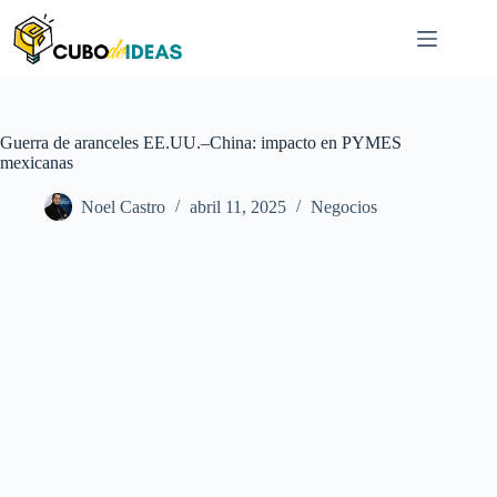
Saltar
al
contenido
Guerra de aranceles EE.UU.–China: impacto en PYMES
mexicanas
Noel Castro
abril 11, 2025
Negocios