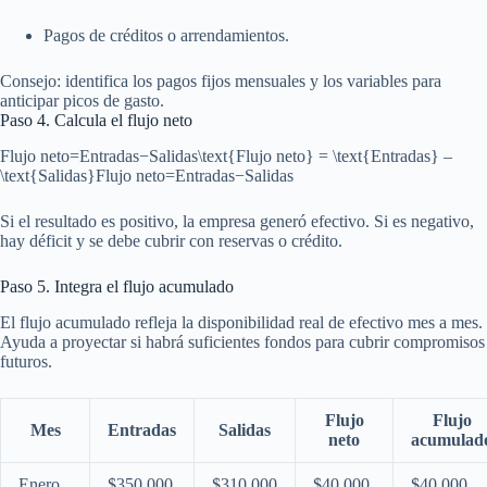
Pagos de créditos o arrendamientos.
Consejo: identifica los pagos fijos mensuales y los variables para
anticipar picos de gasto.
Paso 4. Calcula el flujo neto
Flujo neto=Entradas−Salidas\text{Flujo neto} = \text{Entradas} –
\text{Salidas}
Flujo neto
=
Entradas
−
Salidas
Si el resultado es positivo, la empresa generó efectivo. Si es negativo,
hay déficit y se debe cubrir con reservas o crédito.
Paso 5. Integra el flujo acumulado
El flujo acumulado refleja la disponibilidad real de efectivo mes a mes.
Ayuda a proyectar si habrá suficientes fondos para cubrir compromisos
futuros.
Flujo
Flujo
Mes
Entradas
Salidas
neto
acumulad
Enero
$350,000
$310,000
$40,000
$40,000