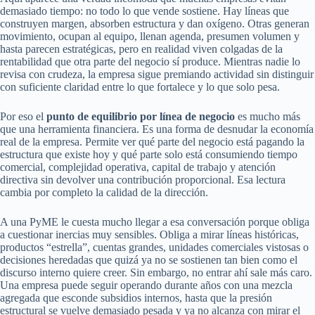
demasiado tiempo: no todo lo que vende sostiene. Hay líneas que
construyen margen, absorben estructura y dan oxígeno. Otras generan
movimiento, ocupan al equipo, llenan agenda, presumen volumen y
hasta parecen estratégicas, pero en realidad viven colgadas de la
rentabilidad que otra parte del negocio sí produce. Mientras nadie lo
revisa con crudeza, la empresa sigue premiando actividad sin distinguir
con suficiente claridad entre lo que fortalece y lo que solo pesa.
Por eso el
punto de equilibrio por línea de negocio
es mucho más
que una herramienta financiera. Es una forma de desnudar la economía
real de la empresa. Permite ver qué parte del negocio está pagando la
estructura que existe hoy y qué parte solo está consumiendo tiempo
comercial, complejidad operativa, capital de trabajo y atención
directiva sin devolver una contribución proporcional. Esa lectura
cambia por completo la calidad de la dirección.
A una PyME le cuesta mucho llegar a esa conversación porque obliga
a cuestionar inercias muy sensibles. Obliga a mirar líneas históricas,
productos “estrella”, cuentas grandes, unidades comerciales vistosas o
decisiones heredadas que quizá ya no se sostienen tan bien como el
discurso interno quiere creer. Sin embargo, no entrar ahí sale más caro.
Una empresa puede seguir operando durante años con una mezcla
agregada que esconde subsidios internos, hasta que la presión
estructural se vuelve demasiado pesada y ya no alcanza con mirar el